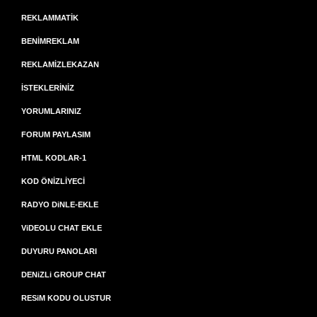
REKLAMMATİK
BENİMREKLAM
REKLAMİZLEKAZAN
İSTEKLERİNİZ
YORUMLARINIZ
FORUM PAYLASIM
HTML KODLAR-1
KOD ÖNİZLİYECİ
RADYO DiNLE-EKLE
ViDEOLU CHAT EKLE
DUYURU PANOLARI
DENiZLi GROUP CHAT
RESiM KODU OLUSTUR