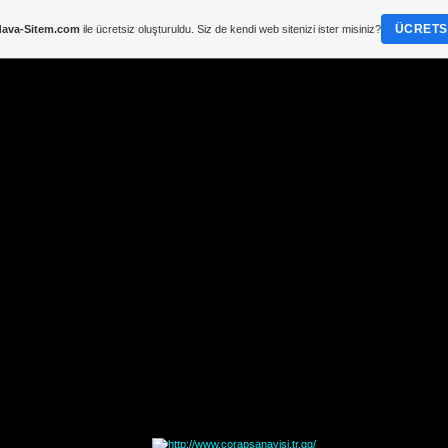
ÜCRETSI
ava-Sitem.com
ile ücretsiz oluşturuldu. Siz de kendi web sitenizi ister misiniz?