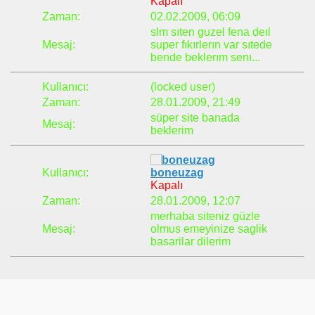
Kapalı
Zaman:
02.02.2009, 06:09
slm sıten guzel fena deıl
Mesaj:
super fıkırlerın var sıtede
bende beklerım senı...
Kullanıcı:
(locked user)
Zaman:
28.01.2009, 21:49
süper site banada
Mesaj:
beklerim
Kullanıcı:
boneuzag
Kapalı
Zaman:
28.01.2009, 12:07
merhaba siteniz güzle
Mesaj:
olmus emeyinize saglik
basarilar dilerim