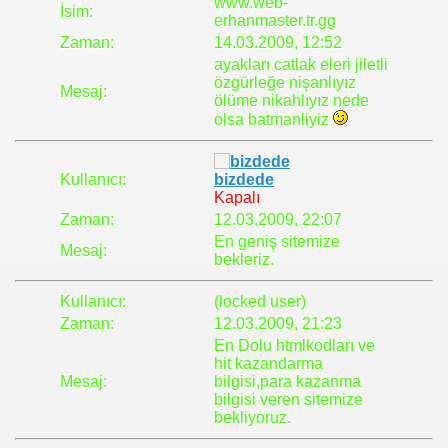
www.web-
İsim:
erhanmaster.tr.gg
Zaman:
14.03.2009, 12:52
ayakları catlak eleri jiletli
özgürleğe nişanlıyız
Mesaj:
ölüme nikahlıyız nede
olsa batmanliyiz
Kullanıcı:
bizdede
Kapalı
Zaman:
12.03.2009, 22:07
En geniş sitemize
Mesaj:
bekleriz.
Kullanıcı:
(locked user)
Zaman:
12.03.2009, 21:23
En Dolu htmlkodları ve
hit kazandarma
Mesaj:
bilgisi,para kazanma
bilgisi veren sitemize
bekliyoruz.