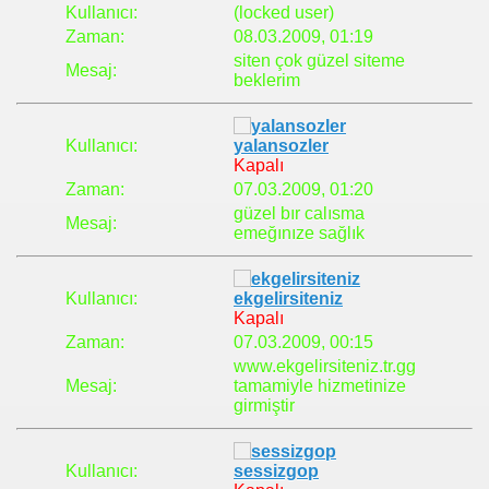
Kullanıcı:
(locked user)
Zaman:
08.03.2009, 01:19
siten çok güzel siteme
Mesaj:
beklerim
Kullanıcı:
yalansozler
Kapalı
Zaman:
07.03.2009, 01:20
güzel bır calısma
Mesaj:
emeğınıze sağlık
Kullanıcı:
ekgelirsiteniz
Kapalı
Zaman:
07.03.2009, 00:15
www.ekgelirsiteniz.tr.gg
Mesaj:
tamamiyle hizmetinize
girmiştir
Kullanıcı:
sessizgop